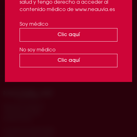
salud y tengo derecho a acceder al
contenido médico de www.neauvia.es
Soy médico
SÍGUENOS
en
Clic aquí
No soy médico
Facebook
Linkedin
Instagram
Clic aquí
Route de la Galaise 24
1228 Plan les Ouates
Ginebra (Suiza)
Condiciones generales