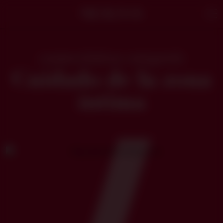
Neauvia
Men
cosmecéuticos categoría
Cuidado de la zona
íntima