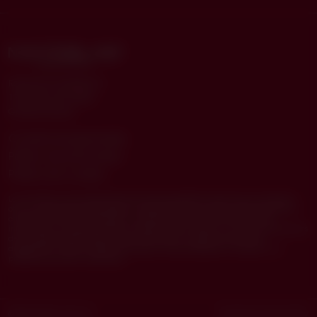
Route de la Galaise 24
1228 Plan les Ouates
Ginebra (Suiza)
Condiciones generales
Política de privacidad
Política de cookies
La normativa y las condiciones de uso de los productos varían de un mercado a
otro y el contenido de esta página no está destinado al público estadounidense o
canadiense. Este sitio web tiene un carácter meramente informativo. Esta
información no pretende sustituir el asesoramiento médico ni las recomendaciones
de los profesionales sanitarios. Esta información no debe utilizarse para
diagnosticar o tratar problemas de salud o enfermedades sin consultar a un
profesional sanitario cualificado.
© 2026 Matex Lab S.p.a.
Powered by
EmporioADV