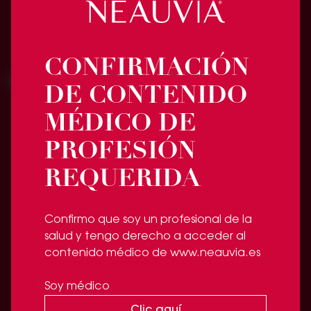
NLINE PHOTO-DEFENSE
Protección UV iluminadora
CONFIRMACIÓN
DE CONTENIDO
MÉDICO DE
PROFESIÓN
REQUERIDA
Confirmo que soy un profesional de la
salud y tengo derecho a acceder al
contenido médico de www.neauvia.es
Soy médico
NLINE REBALANCING MAKE UP
LIGHT/MEDIUM/DARK
Clic aquí