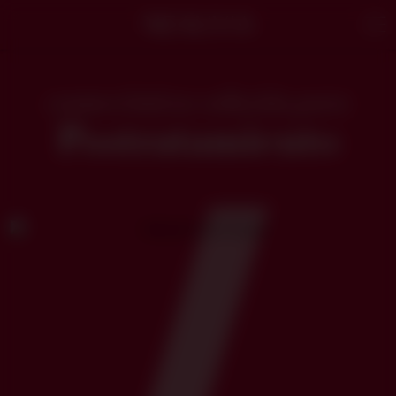
Neauvia
Men
cosmecéuticos solución para
Postratamiento