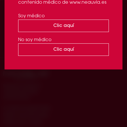
contenido médico de www.neauvia.es
Soy médico
SÍGUENOS
en
Clic aquí
Facebook
Linkedin
Instagram
No soy médico
Clic aquí
Route de la Galaise 24
1228 Plan les Ouates
Ginebra (Suiza)
Condiciones generales
Política de privacidad
Política de cookies