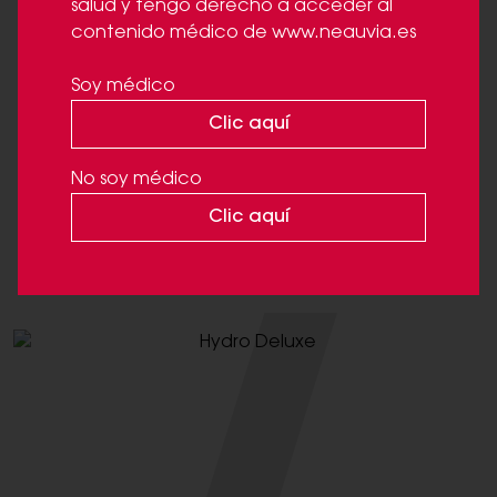
salud y tengo derecho a acceder al
contenido médico de www.neauvia.es
Soy médico
Clic aquí
No soy médico
STIMULATE
Clic aquí
Relleno dérmico PEGilado enriquecido con CaHA