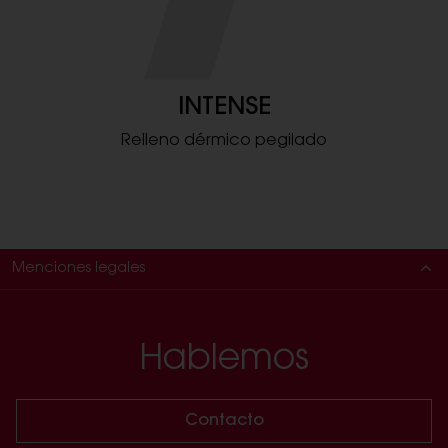
INTENSE
Relleno dérmico pegilado
Menciones legales
Este producto sanitario de la clase III está regulado conforme al
Reglamento (UE) 93/42 sobre los productos sanitarios. Fabricante: MATEX
Hablemos
LAB SPA, via Carlo Urbani 2 ang. via Enrico Fermi, Brindisi, (Italia).
Lee atentamente las instrucciones de los prospectos. El uso de estos
productos requiere la intervención de un profesional sanitario.
Solo deben ser utilizados por médicos con formación sobre las técnicas
Contacto
de inyección de rellenos de ácido hialurónico y de acuerdo con la
normativa local.